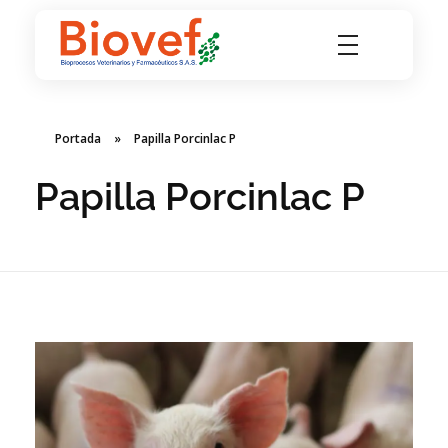
Biovef
Bioprocesos Veterinarios y Farmacéuticos SAS
Portada
»
Papilla Porcinlac P
Papilla Porcinlac P