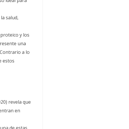
so ideal para
la salud,
proteico y los
presente una
Contrario a lo
e estos
020) revela que
uentran en
 una de estas