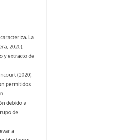
s
caracteriza. La
ra, 2020).
o y extracto de
ancourt (2020).
on permitidos
ón
tón debido a
grupo de
evar a