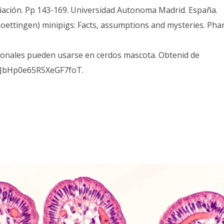
-ciación. Pp 143-169. Universidad Autonoma Madrid. España.
of (Goettingen) minipigs: Facts, assumptions and mysteries. P
ricionales pueden usarse en cerdos mascota. Obtenid de
7KKJbHp0e65R5XeGF7foT.