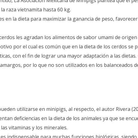
tido, La Asociación Mexicana de Minipigs plantea que el pe
 la raza vietnamita hasta 60 kg.
s en la dieta para maximizar la ganancia de peso, favorecer 
 cerdos les agradan los alimentos de sabor umami de origen 
tivo por el cual es común que en la dieta de los cerdos se 
icas, con el fin de lograr una mayor adaptación a las dietas. 
 amargos, por lo que no son utilizados en los balanceados d
eden utilizarse en minipigs, al respecto, el autor Rivera (2
ntan deficiencias en la dieta de los animales ya que se enc
las vitaminas y los minerales.
es indispensable para muchas funciones biológicas, siendo