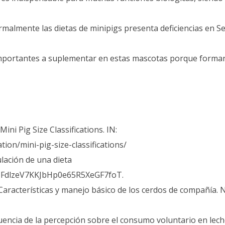
malmente las dietas de minipigs presenta deficiencias en Se
importantes a suplementar en estas mascotas porque forman
ini Pig Size Classifications. IN:
ion/mini-pig-size-classifications/
ulación de una dieta
IAIFdlzeV7KKJbHp0e65R5XeGF7foT.
Características y manejo básico de los cerdos de compañía. 
Influencia de la percepción sobre el consumo voluntario en lec