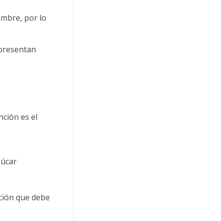
mbre, por lo
 presentan
ción es el
zúcar
ación que debe