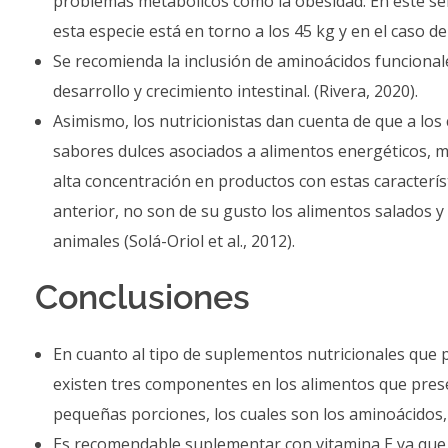
problemas metabólicos como la obesidad. En este sen
esta especie está en torno a los 45 kg y en el caso de
Se recomienda la inclusión de aminoácidos funcionale
desarrollo y crecimiento intestinal. (Rivera, 2020).
Asimismo, los nutricionistas dan cuenta de que a los
sabores dulces asociados a alimentos energéticos, mo
alta concentración en productos con estas característ
anterior, no son de su gusto los alimentos salados y
animales (Solá-Oriol et al., 2012).
Conclusiones
En cuanto al tipo de suplementos nutricionales que pu
existen tres componentes en los alimentos que prese
pequeñas porciones, los cuales son los aminoácidos, 
Es recomendable suplementar con vitamina E ya que 