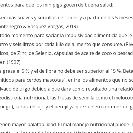
ientos para que los minipigs gocen de buena salud:
r más suaves y sencillos de comer y a partir de los 5 mese
ntenegro & Vásquez Vargas, 2019).
odo momento para saciar la impulsividad alimenticia que le 
ro y seis litros por cada kilo de alimento que consume. (Rive
, de Zinc, de Selenio, cápsulas de aceite de coco o pescad
en (1997).
 grasa el 5 % y el de fibra no debe ser superior al 15 %. Bet
mitidos para cerdos mascotas”, entre los alimentos que no s
alvado de trigo debido a que dará como resultado una relaci
odistrofia nutricional, las frutas de semilla como el meloco
ciego), la raíz del ajo y el perejil ya que suelen contener un 
ienen mayor palatabilidad. El mal manejo nutricional puede ll