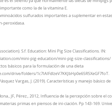
 es el Selenio ya que normalmente las dietas de minipigs p
 importante como la de la vitamina E.
n aminoácidos sulfurados importantes a suplementar en est
on-peroxidasa.
ciation). S.f. Education: Mini Pig Size Classifications. IN:
ation.com/mini-pig-education/mini-pig-size-classifications/
ectos básicos para la formulación de una dieta
gle.com/drive/folders/1c7IAIFdlzeV7KKJbHp0e65R5XeGF7foT.
squez Vargas, J. (2019). Características y manejo básico de
rdona., JF, Pérez., 2012, Influencia de la percepción sobre el
s materias primas en piensos de ini-ciación. Pp 143-169. Un