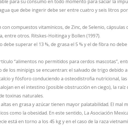
able para su consumo en todo momento para saciar la impuls
 agua que debe ingerir debe ser entre cuatro y seis litros po
on compuestos vitamínicos, de Zinc, de Selenio, cápsulas d
a, entre otros. Ritskes-Hoitinga y Bollen (1997).
o debe superar el 13 %, de grasa el 5 % y el de fibra no debe 
rtículo “alimentos no permitidos para cerdos mascotas”, ent
 de los minipigs se encuentran: el salvado de trigo debido 
alcio y fósforo conduciendo a osteodistrofia nutricional, las
ojan en el intestino (posible obstrucción en ciego), la raíz de
e toxinas naturales.
altas en grasa y azúcar tienen mayor palatabilidad. El mal 
icos como la obesidad. En este sentido, La Asociación Mexic
cie está en torno a los 45 kg y en el caso de la raza vietnami