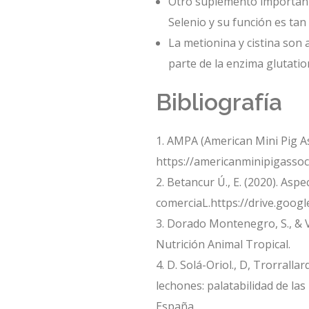
Otro suplemento importante
Selenio y su función es tan
La metionina y cistina so
parte de la enzima glutati
Bibliografía
AMPA (American Mini Pig Asso
https://americanminipigassoci
Betancur Ú., E. (2020). Asp
comerciaL.https://drive.goo
Dorado Montenegro, S., & Vá
Nutrición Animal Tropical.
D. Solá-Oriol., D, Trorralla
lechones: palatabilidad de la
España.