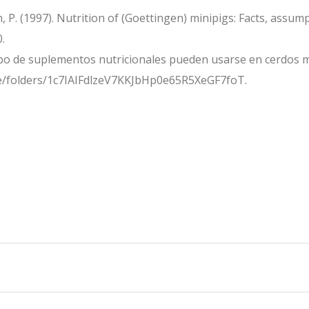
en, P. (1997). Nutrition of (Goettingen) minipigs: Facts, assu
.
é tipo de suplementos nutricionales pueden usarse en cerdos 
ive/folders/1c7IAIFdlzeV7KKJbHp0e65R5XeGF7foT.