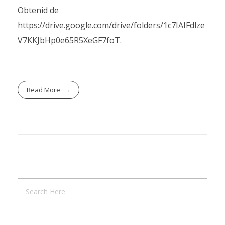
Obtenid de
https://drive.google.com/drive/folders/1c7IAIFdlze
V7KKJbHp0e65R5XeGF7foT.
Read More