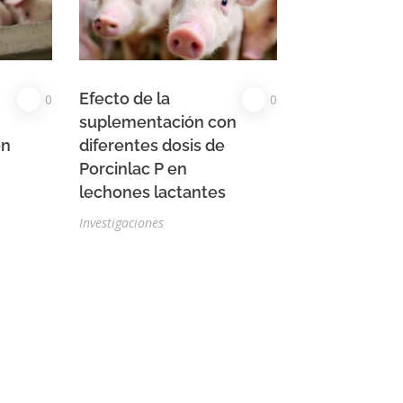
Efecto de la
0
0
suplementación con
on
diferentes dosis de
Porcinlac P en
lechones lactantes
Investigaciones