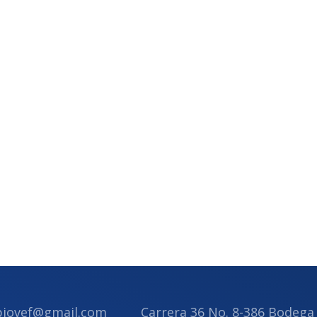
ebiovef@gmail.com
Carrera 36 No. 8-386 Bodega 