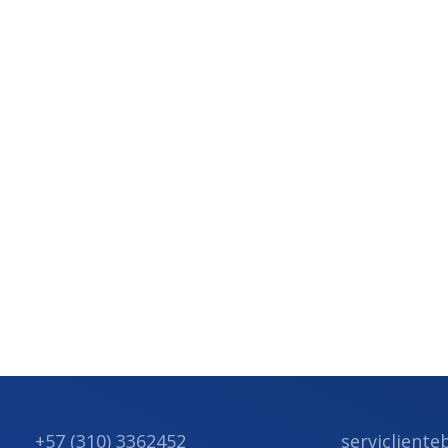
+57 (310) 3362452
serviclient